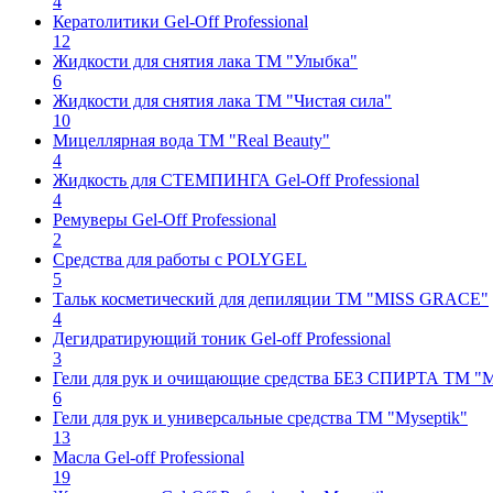
4
Кератолитики Gel-Off Professional
12
Жидкости для снятия лака ТМ "Улыбка"
6
Жидкости для снятия лака ТМ "Чистая сила"
10
Мицеллярная вода TM "Real Beauty"
4
Жидкость для СТЕМПИНГА Gel-Off Professional
4
Ремуверы Gel-Off Professional
2
Средства для работы с POLYGEL
5
Тальк косметический для депиляции ТМ "MISS GRACE"
4
Дегидратирующий тоник Gel-off Professional
3
Гели для рук и очищающие средства БЕЗ СПИРТА ТМ "M
6
Гели для рук и универсальные средства ТМ "Myseptik"
13
Масла Gel-off Professional
19