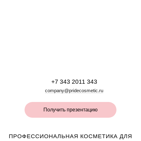
Классическая
Жидкость для
Жидкость для
снятия гель-лака
снятия гель-лака
жидкость для
снятия гель-лака
ACETONE FREE
MENTOL с
охлаждающим
Gell-Off
эффектом
+7 343 2011 343
company@pridecosmetic.ru
Получить презентацию
ПРОФЕССИОНАЛЬНАЯ КОСМЕТИКА ДЛЯ