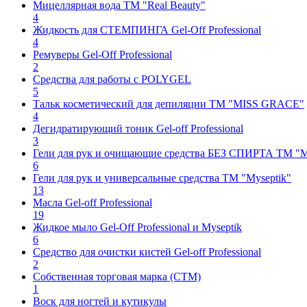
Мицеллярная вода TM "Real Beauty"
4
Жидкость для СТЕМПИНГА Gel-Off Professional
4
Ремуверы Gel-Off Professional
2
Средства для работы с POLYGEL
5
Тальк косметический для депиляции ТМ "MISS GRACE"
4
Дегидратирующий тоник Gel-off Professional
3
Гели для рук и очищающие средства БЕЗ СПИРТА ТМ "M
6
Гели для рук и универсальные средства ТМ "Myseptik"
13
Масла Gel-off Professional
19
Жидкое мыло Gel-Off Professional и Myseptik
6
Средство для очистки кистей Gel-off Professional
2
Собственная торговая марка (СТМ)
1
Воск для ногтей и кутикулы