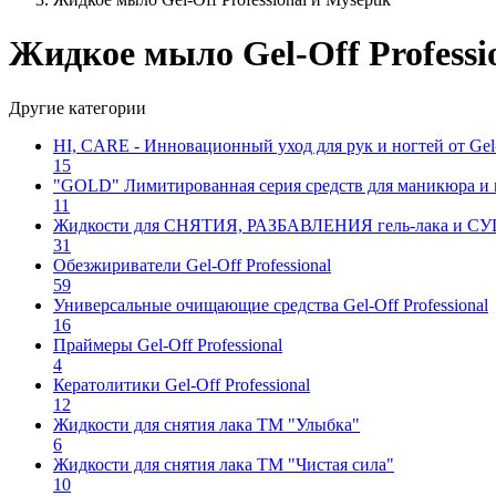
Жидкое мыло Gel-Off Professi
Другие категории
HI, CARE - Инновационный уход для рук и ногтей от Gel-o
15
"GOLD" Лимитированная серия средств для маникюра и пе
11
Жидкости для СНЯТИЯ, РАЗБАВЛЕНИЯ гель-лака и СУШКИ
31
Обезжириватели Gel-Off Professional
59
Универсальные очищающие средства Gel-Off Professional
16
Праймеры Gel-Off Professional
4
Кератолитики Gel-Off Professional
12
Жидкости для снятия лака ТМ "Улыбка"
6
Жидкости для снятия лака ТМ "Чистая сила"
10