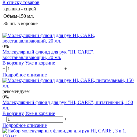
К списку товаров
крышка - спрей
Объем-150 мл.
36 шт. в коробке
0%
Молекулярный флюид для рук "HI, CARE",
восстанавливающий, 20 мл.
В корзину
Уже в корзине
−
+
Подробное описание
рекомендуем
0%
Молекулярный флюид для рук "HI, CARE", питательный, 150
мл.
В корзину
Уже в корзине
−
+
Подробное описание