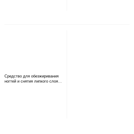
В корзину
В корзину
Средство для обезжиривания
ногтей и снятия липкого слоя
PREMIUM, 500 мл
В корзину