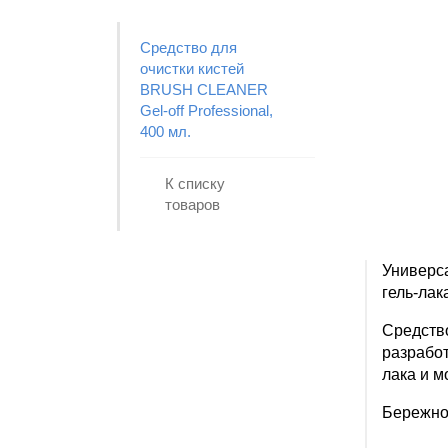
Средство для
очистки кистей
BRUSH CLEANER
Gel-off Professional,
400 мл.
К списку
товаров
Универса
гель-лака
Средство
разработ
лака и м
Бережно 