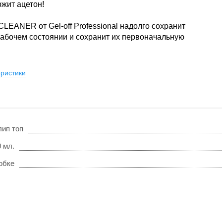
жит ацетон!
EANER от Gel-off Professional надолго сохранит
рабочем состоянии и сохранит их первоначальную
ристики
лип топ
 мл.
робке