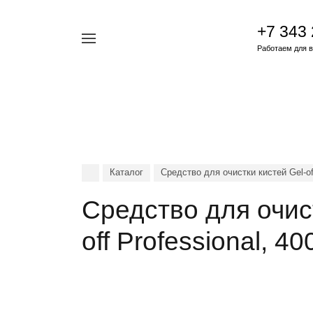
+7 343
Например,
Работаем для ва
Жидкость
Найти
везде
для
снятия
гель-
лака
Каталог
Средство для очистки кистей Gel-of
Средство для очи
off Professional, 40