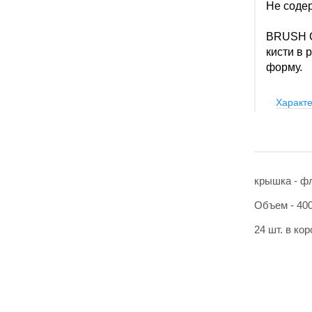
Не содер
BRUSH CL
кисти в 
форму.
Характе
крышка - ф
Объем - 400
24 шт. в ко