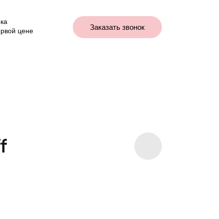
ка
Заказать звонок
ервой цене
f