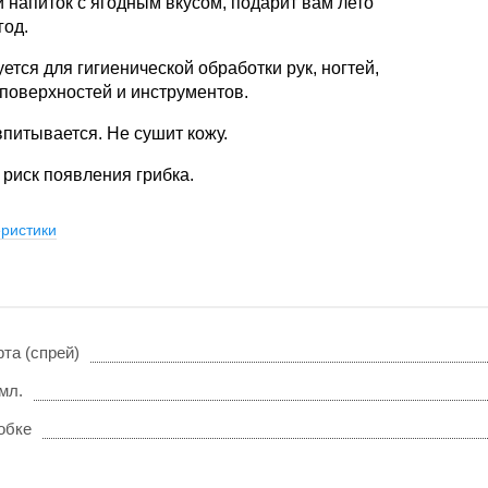
й напиток с ягодным вкусом, подарит вам лето
год.
ется для гигиенической обработки рук, ногтей,
поверхностей и инструментов.
питывается. Не сушит кожу.
риск появления грибка.
ристики
рта (спрей)
мл.
робке