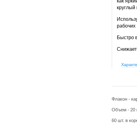
как ярки
круглый 
Использу
рабочих 
Быстро в
Снижает 
Характе
Флакон - ка
Объем - 20 
60 шт. в ко