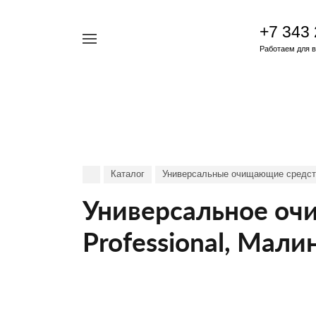
+7 343
Например,
Работаем для ва
Жидкость
Найти
везде
для
снятия
гель-
лака
Каталог
Универсальные очищающие средства
Универсальное оч
Professional, Мали