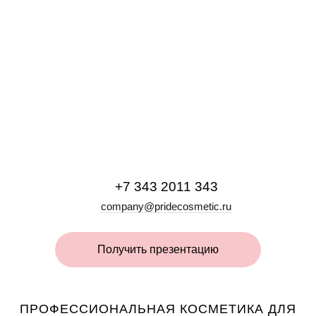
Праймер кислотный ACID Gel-Off Professional, 15 мл
Праймер бескислотный ULTRA BOND Gel-off Professional, 15
Дегидратор NAIL PREP Gel-Off Professional, 15 мл
мл
+7 343 2011 343
company@pridecosmetic.ru
Получить презентацию
ПРОФЕССИОНАЛЬНАЯ КОСМЕТИКА ДЛЯ